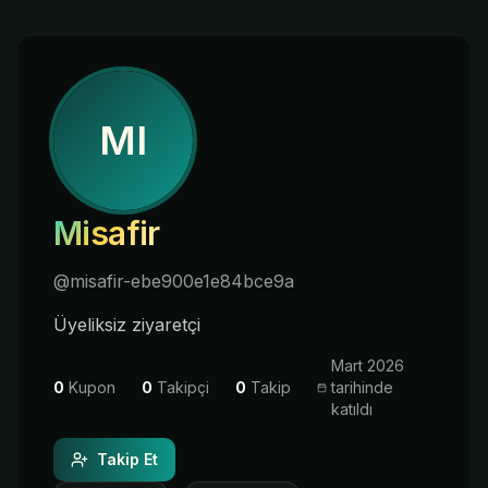
MI
Misafir
@
misafir-ebe900e1e84bce9a
Üyeliksiz ziyaretçi
Mart 2026
0
Kupon
0
Takipçi
0
Takip
tarihinde
katıldı
Takip Et