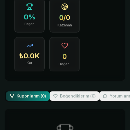
0
%
0
/
0
Başarı
Kazanan
₺
0.0
K
0
Kar
Beğeni
Kuponlarım (
0
)
Beğendiklerim (
0
)
Yorumları