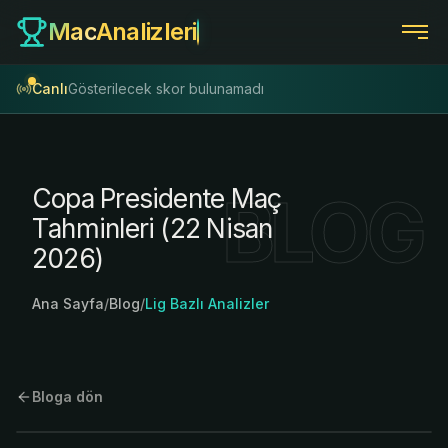
Mac
Analizleri
Canlı
Gösterilecek skor bulunamadı
C
o
p
a
P
r
e
s
i
d
e
n
t
e
M
a
ç
BLOG
T
a
h
m
i
n
l
e
r
i
(
2
2
N
i
s
a
n
2
0
2
6
)
Ana Sayfa
/
Blog
/
Lig Bazlı Analizler
Bloga dön
22 Nisan 2026
/
Mac Analizleri