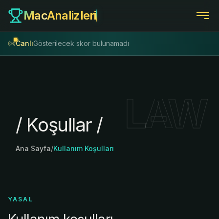
Mac
Analizleri
Canlı
Gösterilecek skor bulunamadı
LAW
/
K
o
ş
u
l
l
a
r
/
Ana Sayfa
/
Kullanım Koşulları
YASAL