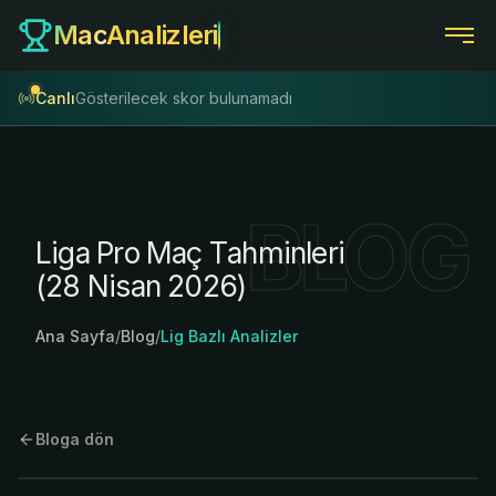
Mac
Analizleri
Canlı
Gösterilecek skor bulunamadı
BLOG
L
i
g
a
P
r
o
M
a
ç
T
a
h
m
i
n
l
e
r
i
(
2
8
N
i
s
a
n
2
0
2
6
)
Ana Sayfa
/
Blog
/
Lig Bazlı Analizler
Bloga dön
28 Nisan 2026
/
Mac Analizleri