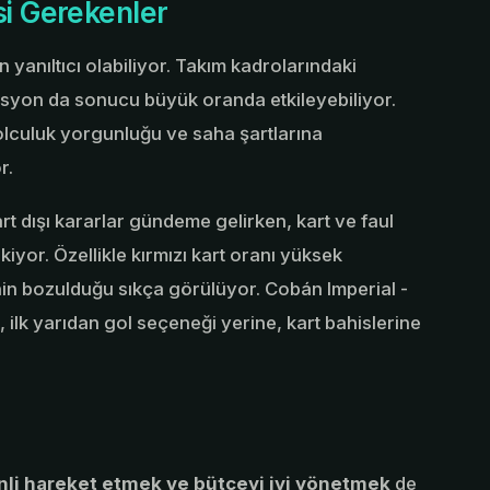
si Gerekenler
nıltıcı olabiliyor. Takım kadrolarındaki
vasyon da sonucu büyük oranda etkileyebiliyor.
olculuk yorgunluğu ve saha şartlarına
r.
 dışı kararlar gündeme gelirken, kart ve faul
ekiyor. Özellikle kırmızı kart oranı yüksek
in bozulduğu sıkça görülüyor. Cobán Imperial -
 ilk yarıdan gol seçeneği yerine, kart bahislerine
inli hareket etmek ve bütçeyi iyi yönetmek
de