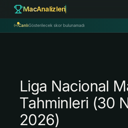
Mac
Analizleri
Canlı
Gösterilecek skor bulunamadı
L
i
g
a
N
a
c
i
o
n
a
l
M
T
a
h
m
i
n
l
e
r
i
(
3
0
2
0
2
6
)