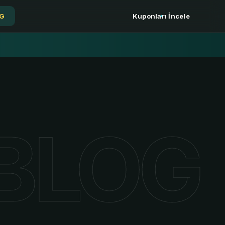
Kuponları İncele
G
G
BLOG