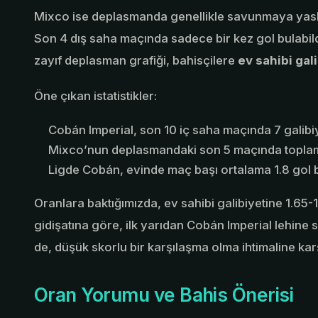
Mixco ise deplasmanda genellikle savunmaya yasla
Son 4 dış saha maçında sadece bir kez gol bulabild
zayıf deplasman grafiği, bahisçilere
ev sahibi gali
Öne çıkan istatistikler:
Cobán Imperial, son 10 iç saha maçında 7 galibiye
Mixco’nun deplasmandaki son 5 maçında toplam 3
Ligde Cobán, evinde maç başı ortalama 1.8 gol 
Oranlara baktığımızda, ev sahibi galibiyetine 1.65
gidişatına göre, ilk yarıdan Cobán Imperial lehine 
de, düşük skorlu bir karşılaşma olma ihtimaline kar
Oran Yorumu ve Bahis Önerisi