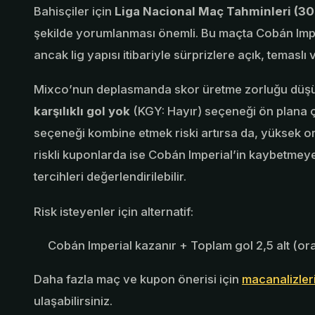
Bahisçiler için
Liga Nacional Maç Tahminleri (3
şekilde yorumlanması önemli. Bu maçta Cobán Imper
ancak lig yapısı itibariyle sürprizlere açık, temasl
Mixco’nun deplasmanda skor üretme zorluğu düşün
karşılıklı gol yok
(KGY: Hayır) seçeneği ön plana çı
seçeneği kombine etmek riski artırsa da, yüksek oran
riskli kuponlarda ise Cobán Imperial’in kaybetmeyec
tercihleri değerlendirilebilir.
Risk isteyenler için alternatif:
Cobán Imperial kazanır + Toplam gol 2,5 alt (oran
Daha fazla maç ve kupon önerisi için
macanalizler
ulaşabilirsiniz.