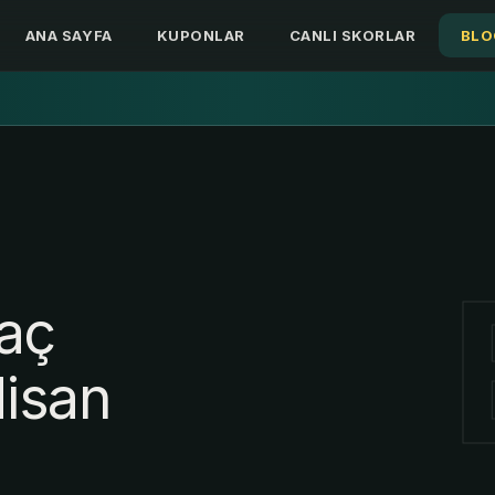
ANA SAYFA
KUPONLAR
CANLI SKORLAR
BLO
ANA SAYFA
KUPONLAR
CANLI SKORLAR
BLO
a
ç
N
i
s
a
n