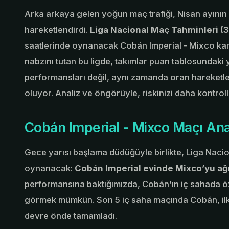
Arka arkaya gelen yoğun maç trafiği, Nisan ayının
hareketlendirdi.
Liga Nacional Maç Tahminleri (
saatlerinde oynanacak Cobán Imperial - Mixco kar
nabzını tutan bu ligde, takımlar puan tablosundaki 
performansları değil, aynı zamanda oran hareketleri 
oluyor. Analiz ve öngörüyle, riskinizi daha kontr
Cobán Imperial - Mixco Maçı Ana
Gece yarısı başlama düdüğüyle birlikte, Liga Nacion
oynanacak:
Cobán Imperial evinde Mixco’yu ağı
performansına baktığımızda, Cobán’ın iç sahada özel
görmek mümkün. Son 5 iç saha maçında Cobán, ilk
devre önde tamamladı.